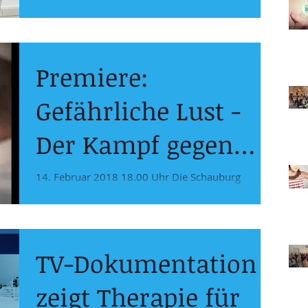
Bernd Max Behnke M.A., 12. März 2018
Vortag von Prof.
Fachanwalt für Strafrecht Mitglied der...
Behnke
Premiere:
Gefährliche Lust -
Der Kampf gegen
Kindesmissbrauch
14. Februar 2018 18.00 Uhr Die Schauburg
TV-Dokumentation
zeigt Therapie für