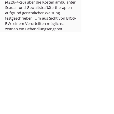
(4226-4-20)
über die Kosten ambulanter
Sexual- und Gewaltstraftätertherapien
aufgrund gerichtlicher Weisung
festgeschrieben. Um aus Sicht von BIOS-
BW einem Verurteilten möglichst
zeitnah ein Behandlungsangebot
unterbreiten zu können, sind danach
folgende Kriterien bei der Formulierung
der Weisung im Gerichtsbeschluss
entscheidend:
Die PAKo muss im Gerichtsbeschluss
genannt sein
Die PAKo bietet therapeutische
Sitzungen und keine
Beratungsgespräche an
Es muss ein Behandlungszeitraum und
keine Stundenzahl aufgeführt sein,
wobei sich aus Sicht der PAKo stets eine
Anordnung für die Dauer der
Führungsaufsicht oder Bewährungszeit