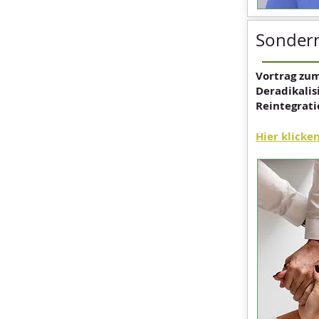
Sonder
Vortrag zu
Deradikali
Reintegrati
Hier klicke