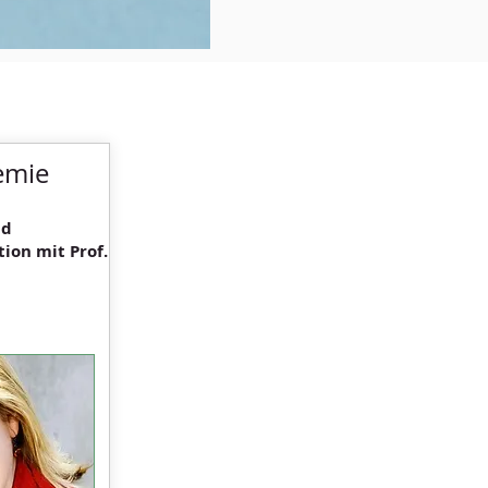
emie
nd
ion mit Prof.