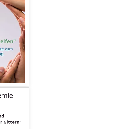
emie
nd
r Gittern"