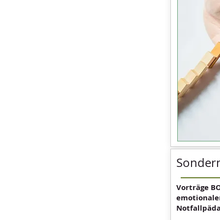
Sonder
Vorträge B
emotionaler
Notfallpäd