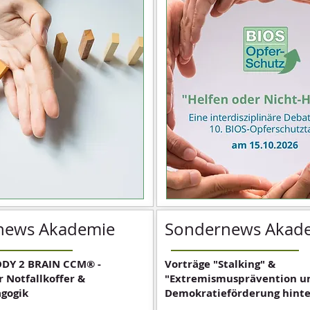
news Akademie
Sondernews Akad
ODY 2 BRAIN CCM® -
Vorträge "Stalking" &
 Notfallkoffer &
"Extremismusprävention u
agogik
Demokratieförderung hinte