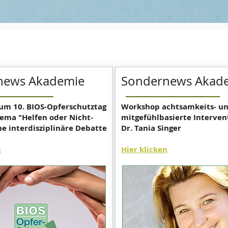
news Akademie
Sondernews Akad
um 10. BIOS-Opferschutztag
Workshop achtsamkeits- u
ema "Helfen oder Nicht-
mitgefühlbasierte Intervent
ine interdisziplinäre Debatte
Dr. Tania Singer
n
Hier klicken