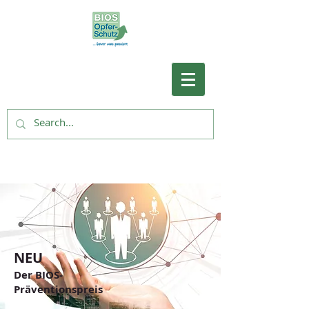
NEU
Der BIOS-
Präventionspreis