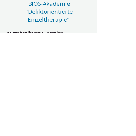
BIOS-Akademie
"Deliktorientierte
Einzeltherapie"
Ausschreibung / Termine
In der Ausschreibung finden Sie alle
Informationen rund um die
Rahmenbedingungen. Vom Ziel des
Fortbildungscurriculums über Termine
bis hin zu den Kosten.
Vita Dozenten
Unter diesem Button finden Sie die Vitas
unserer hochrangigen BIOS-Dozenten.
Ausschreibung / Termine