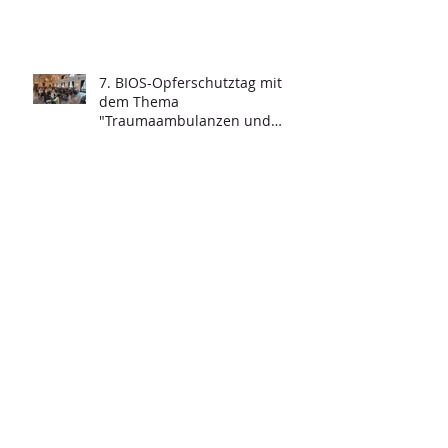
7. BIOS-Opferschutztag mit
dem Thema
"Traumaambulanzen und
deren Funktionalität"
Ausbau des Projekts BIOS-
Youngsters
Rückblick zur 13. Tagung der
Bundesarbeitsgemeinschaft
Forensischer Ambulanzen des
Strafvollzugs
6. BIOS-Opferschutztag mit
dem Thema "Gewalt in