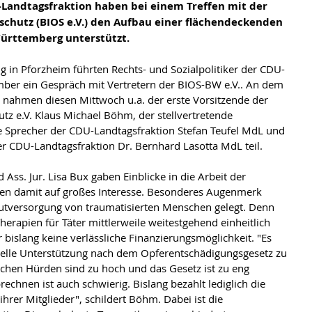
Landtagsfraktion haben bei einem Treffen mit der 
schutz (BIOS e.V.) den Aufbau einer flächendeckenden 
ürttemberg unterstützt.
ber ein Gespräch mit Vertretern der BIOS-BW e.V.. An dem 
 nahmen diesen Mittwoch u.a. der erste Vorsitzende der 
tz e.V. Klaus Michael Böhm, der stellvertretende 
he Sprecher der CDU-Landtagsfraktion Stefan Teufel MdL und 
er CDU-Landtagsfraktion Dr. Bernhard Lasotta MdL teil.
ßen damit auf großes Interesse. Besonderes Augenmerk 
utversorgung von traumatisierten Menschen gelegt. Denn 
erapien für Täter mittlerweile weitestgehend einheitlich 
er bislang keine verlässliche Finanzierungsmöglichkeit. "Es 
zielle Unterstützung nach dem Opferentschädigungsgesetz zu 
hen Hürden sind zu hoch und das Gesetz ist zu eng 
echnen ist auch schwierig. Bislang bezahlt lediglich die 
hrer Mitglieder", schildert Böhm. Dabei ist die 