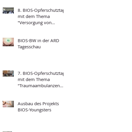
8. BIOS-Opferschutztag
mit dem Thema
"Versorgung von
traumatisierten
Menschen und
BIOS-BW in der ARD
Grundfragen der
Tagesschau
Psychotraumatologie"
7. BIOS-Opferschutztag
mit dem Thema
"Traumaambulanzen
und deren
Funktionalität"
Ausbau des Projekts
BIOS-Youngsters