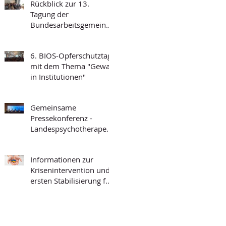
Rückblick zur 13.
Tagung der
Bundesarbeitsgemeinsc
haft Forensischer
Ambulanzen des
6. BIOS-Opferschutztag
Strafvollzugs
mit dem Thema "Gewalt
in Institutionen"
Gemeinsame
Pressekonferenz -
Landespsychotherapeut
enkammer BW und
BIOS-BW
Informationen zur
Krisenintervention und
ersten Stabilisierung für
die Arbeit mit
Geflüchteten