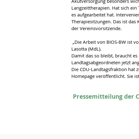
Akutversorgung besonders wich
Langzeittherapien. Hat sich ein 
es aufgearbeitet hat. Intervenie
Therapiesitzungen. Das ist das
der Vereinsvorsitzende. 
 „Die Arbeit von BIOS-BW ist vorbildlich“, meinten Stefan Teufel (MdL) und Dr. Bernhard 
Lasotta (MdL).
Damit das so bleibt, braucht es 
Landtagsabgeordneten jetzt an
Die CDU-Landtagsfraktion hat z
Homepage veröffentlicht. Sie is
Pressemitteilung der 