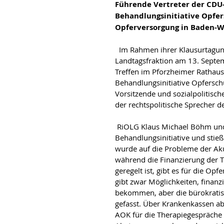
Führende Vertreter der CDU-
Behandlungsinitiative Opfer
Opferversorgung in Baden-W
  Im Rahmen ihrer Klausurtagung in Pforzheim führten Rechts- und Sozialpolitiker der CDU-
Landtagsfraktion am 13. Septem
Treffen im Pforzheimer Rathaus
Behandlungsinitiative Opferschu
Vorsitzende und sozialpolitisc
der rechtspolitische Sprecher d
 RiOLG Klaus Michael Böhm und Ass. Jur. Lisa Bux gaben Einblicke in die Arbeit der 
Behandlungsinitiative und stie
wurde auf die Probleme der Ak
während die Finanzierung der Th
geregelt ist, gibt es für die Opf
gibt zwar Möglichkeiten, finan
bekommen, aber die bürokratisc
gefasst. Über Krankenkassen abr
AOK für die Therapiegespräche i