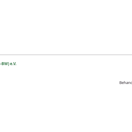
-BW) e.V.
Beh
and