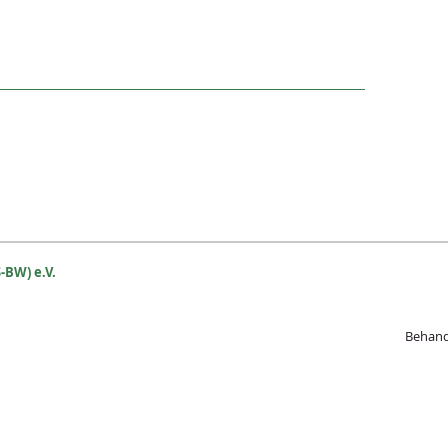
-BW) e.V.
Beh
and