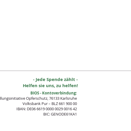
- Jede Spende zählt -
Helfen sie uns, zu helfen!
BIOS - Kontoverbindung:
lungsinitia
tive Opferschutz, 76133 Karlsruhe
Volksbank Pur – BLZ 661 900 00
IBAN: DE06 6619 0000 0029 0016 42
BIC: GENODE61KA1