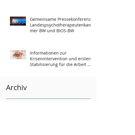
Gemeinsame Pressekonferenz -
Landespsychotherapeutenkam
mer BW und BIOS-BW
Informationen zur
Krisenintervention und ersten
Stabilisierung für die Arbeit mit
Geflüchteten
Archiv
Dezember 2024
(2)
2 Beiträge
Juni 2024
(1)
1 Beitrag
Februar 2024
(1)
1 Beitrag
September 2023
(2)
2 Beiträge
April 2023
(3)
3 Beiträge