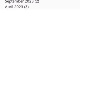
September 2023
(2)
2 Beiträge
April 2023
(3)
3 Beiträge
Juli 2022
(83)
83 Beiträge
Behandlungsinitiative
Opferschutz (BIOS-BW) e.V.
Postanschrift:
Schlossplatz 23
76131 Karlsruhe
Deutschland
Tel:
+49 (0) 721-470 439 35
Fax:
+49 (0) 721-470 439 32
Web:
www.bios-bw.de
Email:
info@bios-bw.de
- Jede Spende zählt -
Helfen sie uns, zu helfen!