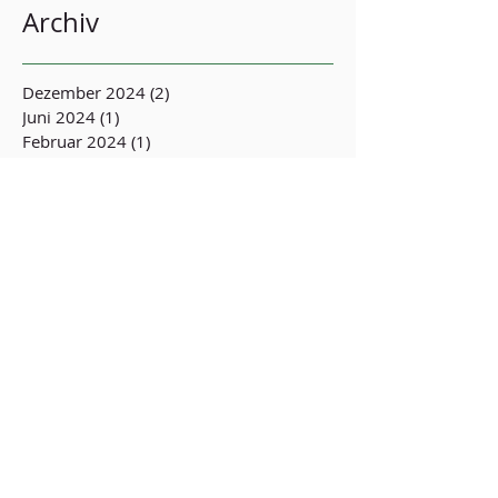
Archiv
Dezember 2024
(2)
2 Beiträge
Juni 2024
(1)
1 Beitrag
Februar 2024
(1)
1 Beitrag
September 2023
(2)
2 Beiträge
April 2023
(3)
3 Beiträge
Juli 2022
(83)
83 Beiträge
Behandlungsinitiative
Opferschutz (BIOS-BW) e.V.
Postanschrift:
Schlossplatz 23
76131 Karlsruhe
Deutschland
Tel:
+49 (0) 721-470 439 35
Fax:
+49 (0) 721-470 439 32