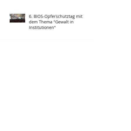
Strafvollzugs
6. BIOS-Opferschutztag mit
dem Thema "Gewalt in
Institutionen"
Archiv
November 2025
(2)
2 Beiträge
Dezember 2024
(2)
2 Beiträge
Juni 2024
(1)
1 Beitrag
Februar 2024
(1)
1 Beitrag
September 2023
(2)
2 Beiträge
April 2023
(3)
3 Beiträge
Juli 2022
(83)
83 Beiträge
Behandlungsinitiative