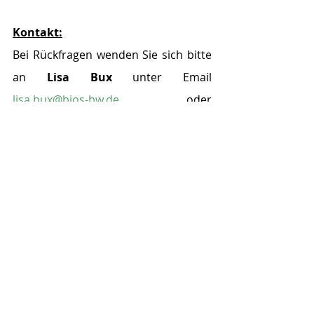
Kontakt:
Bei Rückfragen wenden Sie sich bitte 
an 
Lisa Bux
 unter Email 
lisa.bux@bios-bw.de
 oder 
fernmündlich unter 0721/669 85 770.
Anmeldungen:
Anmeldungen sind mit beigefügtem 
Vordruck zu richten an 
veranstaltungen@bios-bw.de.
Hinweis:
Die Teilnehmerzahl ist begrenzt, so 