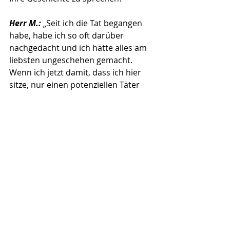
Herr M.:
 „Seit ich die Tat begangen 
habe, habe ich so oft darüber 
nachgedacht und ich hätte alles am 
liebsten ungeschehen gemacht. 
Wenn ich jetzt damit, dass ich hier 
sitze, nur einen potenziellen Täter 
davon abhalten kann, indem er sich 
z.B. rechtzeitig in Therapie begibt 
und damit nur einem einzigen Opfer 
das Leid erspare, dann hätte ich 
eigentlich mein Ziel erreicht.“
ARD Mediathek Folge 3 I Die Folgen
Aktuelle Einträge