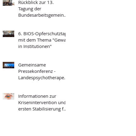
Rückblick zur 13.
Tagung der
Bundesarbeitsgemeinsc
haft Forensischer
Ambulanzen des
6. BIOS-Opferschutztag
Strafvollzugs
mit dem Thema "Gewalt
in Institutionen"
Gemeinsame
Pressekonferenz -
Landespsychotherapeut
enkammer BW und
BIOS-BW
Informationen zur
Krisenintervention und
ersten Stabilisierung für
die Arbeit mit
Geflüchteten