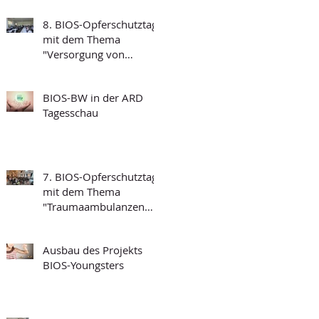
8. BIOS-Opferschutztag
mit dem Thema
"Versorgung von
traumatisierten
Menschen und
BIOS-BW in der ARD
Grundfragen der
Tagesschau
Psychotraumatologie"
7. BIOS-Opferschutztag
mit dem Thema
"Traumaambulanzen
und deren
Funktionalität"
Ausbau des Projekts
BIOS-Youngsters