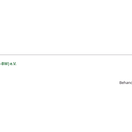
-BW) e.V.
Beh
and