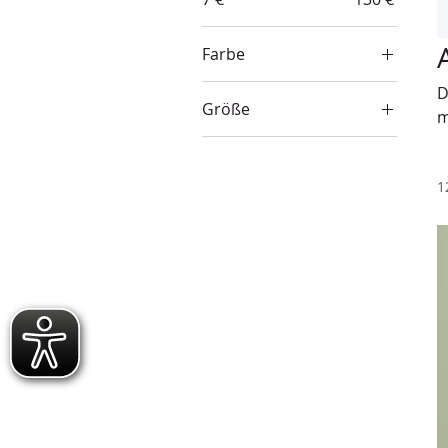
Farbe
D
Größe
m
b
250 ml
500 ml
1
80 ml
Einheitsgröße
L
M
S