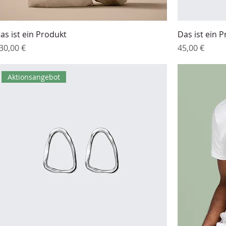
as ist ein Produkt
Das ist ein 
reis
Preis
30,00 €
45,00 €
Aktionsangebot