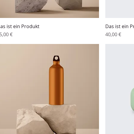
as ist ein Produkt
Das ist ein 
reis
Preis
5,00 €
40,00 €