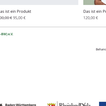
as ist ein Produkt
Das ist ein 
tandardpreis
Sale-Preis
Preis
00,00 €
95,00 €
120,00 €
-BW) e.V.
Beh
and