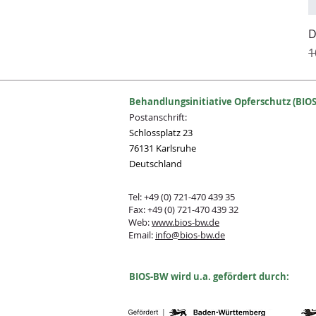
D
S
1
Behandlungsinitiative Opferschutz (BIOS
Postanschrift:
Schlossplatz 23
76131 Karlsruhe
Deutschland
Tel: +49 (0) 721-470 439 35
Fax: +49 (0) 721-470 439 32
Web:
www.bios-bw.de
Email:
info@bios-bw.de
B
IOS-BW wird u.a. gefördert durch: