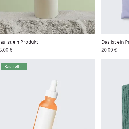
as ist ein Produkt
Das ist ein 
reis
Preis
5,00 €
20,00 €
Bestseller