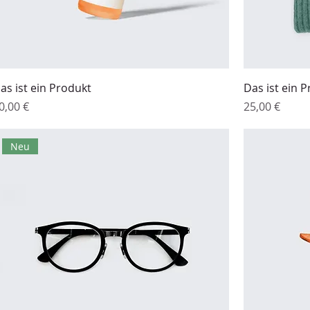
as ist ein Produkt
Das ist ein 
reis
Preis
0,00 €
25,00 €
Neu