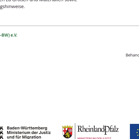
ngshinweise.
-BW) e.V.
Beh
and