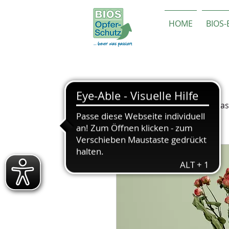
HOME
BIOS
Start
All Products
Das