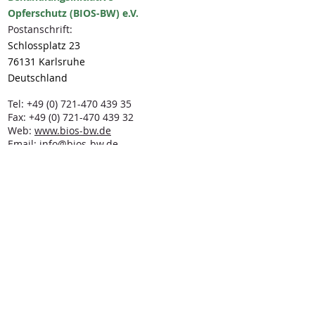
Vertrauen deiner Kunden zu 
rechtlich vorgeschrieben und eine 
Opferschutz (BIOS-BW) e.V.
gewinnen.
gute Möglichkeit, das Vertrauen 
Postanschrift:
deiner Kunden zu gewinnen.
Schlossplatz 23
76131 Karlsruhe
Deutschland
Tel:
+49 (0) 721-470 439 35
Fax:
+49 (0) 721-470 439 32
Web:
www.bios-bw.de
Email:
info@bios-bw.de
- Jede Spende zählt -
Helfen sie uns, zu helfen!
BIOS - Kontoverbindung:
Beh
andlungsinitia
tive Opferschutz, 76133
Karlsruhe
Volksbank Pur – BLZ
661 900 00