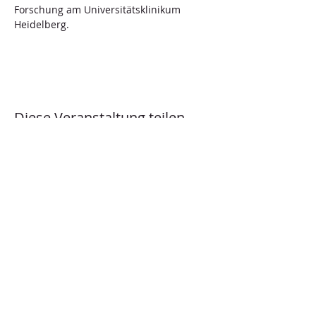
Forschung am Universitätsklinikum 
Heidelberg.
Diese Veranstaltung teilen
Behandlungsinitiative
Opferschutz (BIOS-BW) e.V.
Postanschrift:
Schlossplatz 23
76131 Karlsruhe
Deutschland