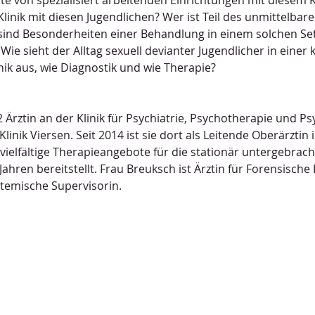
e von spezialisiert arbeitenden Einrichtungen mit diesem Kl
Klinik mit diesen Jugendlichen? Wer ist Teil des unmittelbar
nd Besonderheiten einer Behandlung in einem solchen Set
? Wie sieht der Alltag sexuell devianter Jugendlicher in einer 
nik aus, wie Diagnostik und wie Therapie?
02 Ärztin an der Klinik für Psychiatrie, Psychotherapie und 
linik Viersen. Seit 2014 ist sie dort als Leitende Oberärzt
 vielfältige Therapieangebote für die stationär untergebracht
Jahren bereitstellt. Frau Breuksch ist Ärztin für Forensische
temische Supervisorin.