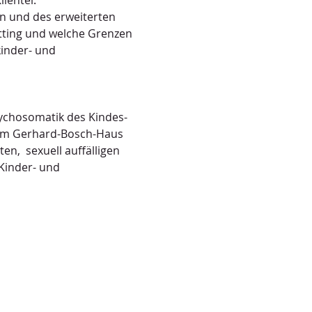
ientel.
en und des erweiterten 
ting und welche Grenzen 
kinder- und 
Psychosomatik des Kindes- 
in im Gerhard-Bosch-Haus 
en,  sexuell auffälligen 
 Kinder- und 