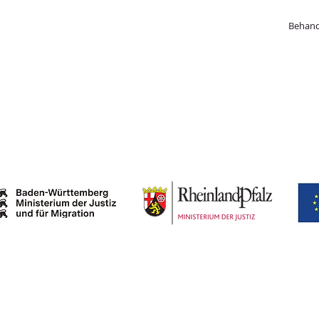
Beh
and