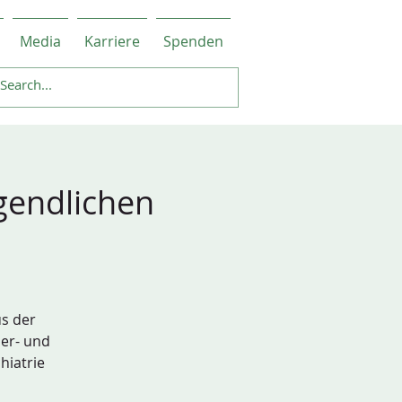
Media
Karriere
Spenden
gendlichen
us der
der- und
hiatrie