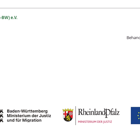
-BW) e.V.
Beh
and