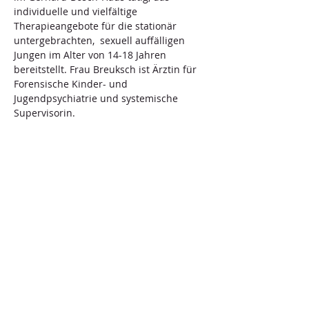
individuelle und vielfältige 
Therapieangebote für die stationär 
untergebrachten,  sexuell auffälligen 
Jungen im Alter von 14-18 Jahren 
bereitstellt. Frau Breuksch ist Ärztin für 
Forensische Kinder- und 
Jugendpsychiatrie und systemische 
Supervisorin.
Diese Veranstaltung teilen
Behandlungsinitiative
Opferschutz (BIOS-BW) e.V.
Postanschrift: