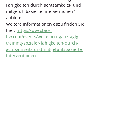
Fähigkeiten durch achtsamkeits- und 
mitgefühlbasierte Interventionen" 
anbietet. 
Weitere Informationen dazu finden Sie 
hier: 
https://www.bios-
bw.com/events/workshop-ganztagig-
training-sozialer-fahigkeiten-durch-
achtsamkeits-und-mitgefuhlsbasierte-
interventionen
WICHTIGER HINWEIS: 
Bitte beachten Sie, dass die 
Zugangsdaten zu Online-
Veranstaltungen teilweise per E-Mail 
und teilweise automatisch von der 
Website versendet werden. Sollten Sie 
rechtzeitig keine Nachricht erhalten, so 
durchsuchen Sie daher Ihren Spam-
Ordner nach einer Mailadresse mit der 
Endung 
@bios-bw 
oder der 