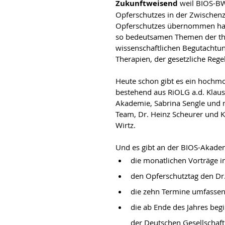
Zukunftweisend
 weil BIOS-B
Opferschutzes in der Zwischenze
Opferschutzes übernommen hat.
so bedeutsamen Themen der th
wissenschaftlichen Begutachtung
Therapien, der gesetzliche Reg
Heute schon gibt es ein hochmo
bestehend aus RiOLG a.d. Klaus 
Akademie, Sabrina Sengle und m
Team, Dr. Heinz Scheurer und K
Wirtz.
Und es gibt an der BIOS-Akadem
die monatlichen Vorträge
den Opferschutztag den Dr. 
die zehn Termine umfassend
die ab Ende des Jahres be
der Deutschen Gesellschaf