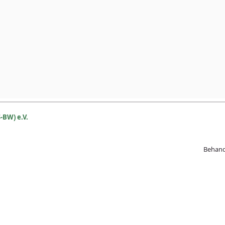
-BW) e.V.
Beh
and