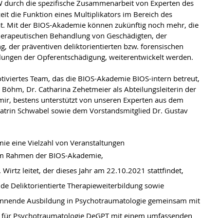
W durch die spezifische Zusammenarbeit von Experten des 
it die Funktion eines Multiplikators im Bereich des 
 Mit der BIOS-Akademie können zukünftig noch mehr, die 
erapeutischen Behandlung von Geschädigten, der 
, der präventiven deliktorientierten bzw. forensischen 
elungen der Opferentschädigung, weiterentwickelt werden.
tiviertes Team, das die BIOS-Akademie BIOS-intern betreut, 
Böhm, Dr. Catharina Zehetmeier als Abteilungsleiterin der 
ir, bestens unterstützt von unseren Experten aus dem 
atrin Schwabel sowie dem Vorstandsmitglied Dr. Gustav 
ie eine Vielzahl von Veranstaltungen
 im Rahmen der BIOS-Akademie,
Wirtz leitet, der dieses Jahr am 22.10.2021 stattfindet,
e Deliktorientierte Therapieweiterbildung sowie
ginnende Ausbildung in Psychotraumatologie gemeinsam mit 
t für Psychotraumatologie DeGPT mit einem umfassenden 