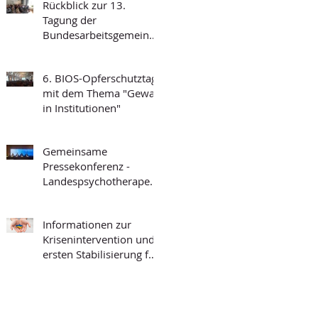
Rückblick zur 13.
Tagung der
Bundesarbeitsgemeinsc
haft Forensischer
Ambulanzen des
6. BIOS-Opferschutztag
Strafvollzugs
mit dem Thema "Gewalt
in Institutionen"
Gemeinsame
Pressekonferenz -
Landespsychotherapeut
enkammer BW und
BIOS-BW
Informationen zur
Krisenintervention und
ersten Stabilisierung für
die Arbeit mit
Geflüchteten