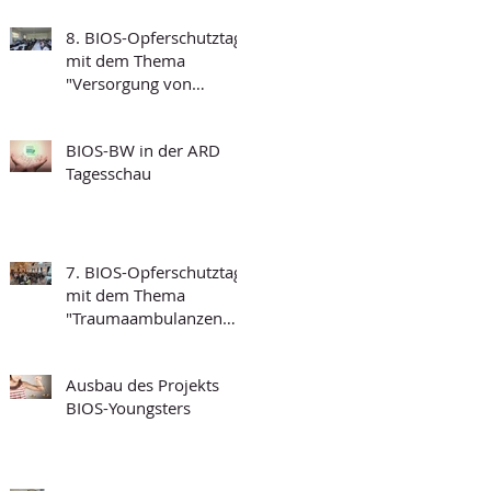
8. BIOS-Opferschutztag
mit dem Thema
"Versorgung von
traumatisierten
Menschen und
BIOS-BW in der ARD
Grundfragen der
Tagesschau
Psychotraumatologie"
7. BIOS-Opferschutztag
mit dem Thema
"Traumaambulanzen
und deren
Funktionalität"
Ausbau des Projekts
BIOS-Youngsters