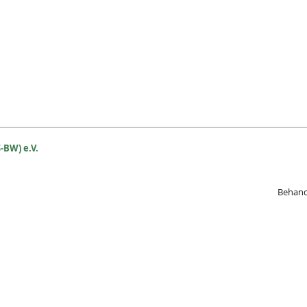
-BW) e.V.
Beh
and