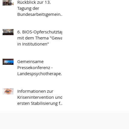
Rückblick zur 13.
Tagung der
Bundesarbeitsgemeinsc
haft Forensischer
Ambulanzen des
6. BIOS-Opferschutztag
Strafvollzugs
mit dem Thema "Gewalt
in Institutionen"
Gemeinsame
Pressekonferenz -
Landespsychotherapeut
enkammer BW und
BIOS-BW
Informationen zur
Krisenintervention und
ersten Stabilisierung für
die Arbeit mit
Geflüchteten