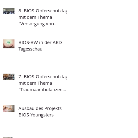
8. BIOS-Opferschutztag
mit dem Thema
"Versorgung von
traumatisierten
Menschen und
BIOS-BW in der ARD
Grundfragen der
Tagesschau
Psychotraumatologie"
7. BIOS-Opferschutztag
mit dem Thema
"Traumaambulanzen
und deren
Funktionalität"
Ausbau des Projekts
BIOS-Youngsters