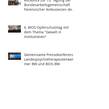
Rückblick zur 13. Tagung der
Bundesarbeitsgemeinschaft
Forensischer Ambulanzen des
Strafvollzugs
6. BIOS-Opferschutztag mit
dem Thema "Gewalt in
Institutionen"
Gemeinsame Pressekonferenz -
Landespsychotherapeutenkam
mer BW und BIOS-BW
Informationen zur
Krisenintervention und ersten
Stabilisierung für die Arbeit mit
Geflüchteten