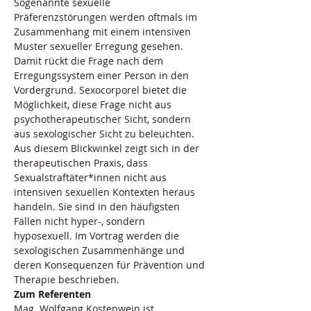
Sogenannte sexuelle 
Präferenzstörungen werden oftmals im 
Zusammenhang mit einem intensiven 
Muster sexueller Erregung gesehen. 
Damit rückt die Frage nach dem 
Erregungssystem einer Person in den 
Vordergrund. Sexocorporel bietet die 
Möglichkeit, diese Frage nicht aus 
psychotherapeutischer Sicht, sondern 
aus sexologischer Sicht zu beleuchten. 
Aus diesem Blickwinkel zeigt sich in der 
therapeutischen Praxis, dass 
Sexualstraftäter*innen nicht aus 
intensiven sexuellen Kontexten heraus 
handeln. Sie sind in den häufigsten 
Fällen nicht hyper-, sondern 
hyposexuell. Im Vortrag werden die 
sexologischen Zusammenhänge und 
deren Konsequenzen für Prävention und 
Therapie beschrieben.
Zum Referenten
Mag. Wolfgang Kostenwein ist 