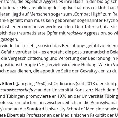
nsform, die 
appetitive Aggression
 ihre Basis in der biologis
volutionäre Herausbildung des Jagdverhaltens rückführbar.
eren, Jagd auf Menschen sogar zum „Combat High“ zum Rau
nke gefällt: man muss kein geborener sogenannter Psychopa
fast jedem von uns geweckt werden. Den Täter schützt sie
ich das traumatisierte Opfer mit 
reaktiver
 Aggression, so w
ngezogen.
iederholt erlebt, so wird das Bedrohungsgefühl zu einem s
 Gefahr vorüber ist – es entsteht die post-traumatische Bel
die Vergeschichtlichung und Verortung der Bedrohung in Ra
positionstherapie (NET) erzielt wird eine Heilung. Wie im Vo
ch dazu dienen, die appetitive Seite der Gewaltzyklen zu d
 Elbert 
(Jahrgang 1950) ist Ordinarius (seit 2018 dienstentpfl
neurowissenschaften
 an der Universität Konstanz. Nach dem 
d Tübingen promovierte er 1978 an der Universität Tübinge
rofessuren führten ihn zwischenzeitlich an die Pennsylvania 
 und an die Stanford University School of Medicine sowie da
tete Elbert als Professor an der Medizinischen Fakultät der U