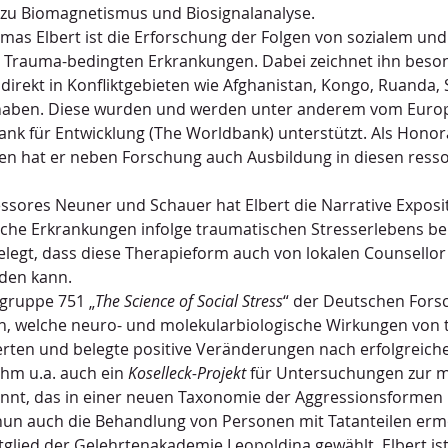
 zu Biomagnetismus und Biosignalanalyse.
mas Elbert ist die Erforschung der Folgen von sozialem un
 Trauma-bedingten Erkrankungen. Dabei zeichnet ihn beson
irekt in Konfliktgebieten wie Afghanistan, Kongo, Ruanda, 
haben. Diese wurden und werden unter anderem vom Europ
ank für Entwicklung (The Worldbank) unterstützt. Als Honor
ten hat er neben Forschung auch Ausbildung in diesen res
sores Neuner und Schauer hat Elbert die Narrative Exposit
ische Erkrankungen infolge traumatischen Stresserlebens b
egt, dass diese Therapieform auch von lokalen Counsellor 
rden kann.
gruppe 751 „
The Science of Social Stress
“ der Deutschen Fors
ien, welche neuro- und molekularbiologische Wirkungen von
rten und belegte positive Veränderungen nach erfolgreich
hm u.a. auch ein 
Koselleck-Projekt
 für Untersuchungen zur m
annt, das in einer neuen Taxonomie der Aggressionsformen
un auch die Behandlung von Personen mit Tatanteilen ermö
glied der Gelehrtenakademie Leopoldina gewählt. Elbert is