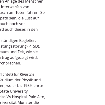
chen Anlage des Menschen 
 Unterwerfen von 
sch am Töten führen. So 
th sein, die Lust auf 
 auch noch vor 
ird auch dieses in den 
tändigen Begleiter, 
astungsstörung (PTSD). 
um und Zeit, wie sie 
rtrag aufgezeigt wird, 
urchbrechen.
ichtet) für 
Klinische 
Studium der Physik und 
n, wo er bis 1989 lehrte 
State University 
s VA Hospital, Palo Alto, 
niversität Münster die 