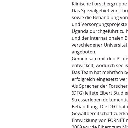
Klinische Forschergruppe
Das Spezialgebiet von Tho
sowie die Behandlung von
und Versorgungsprojekte d
Uganda durchgeführt zu 
und der Internationalen B
verschiedener Universitä
angeboten.
Gemeinsam mit den Profes
entwickelt, wodurch seel
Das Team hat mehrfach bel
erfolgreich eingesetzt we
Als Sprecher der Forscher
(DFG) leitete Elbert Stud
Stresserleben dokumentie
Behandlung. Die DFG hat i
Gewaltbereitschaft zuerk
Entwicklung von FORNET n
2009 wurde Elbert zum Mit