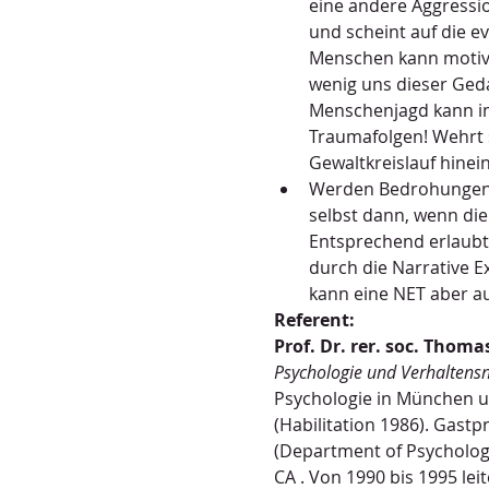
eine andere Aggressio
und scheint auf die e
Menschen kann motivi
wenig uns dieser Geda
Menschenjagd kann in 
Traumafolgen! Wehrt s
Gewaltkreislauf hinei
Werden Bedrohungen w
selbst dann, wenn die
Entsprechend erlaubt 
durch die Narrative Ex
kann eine NET aber au
Referent:
Prof. Dr. rer. soc. Thomas
Psychologie und Verhaltens
Psychologie in München un
(Habilitation 1986). Gastp
(Department of Psychology)
CA . Von 1990 bis 1995 lei