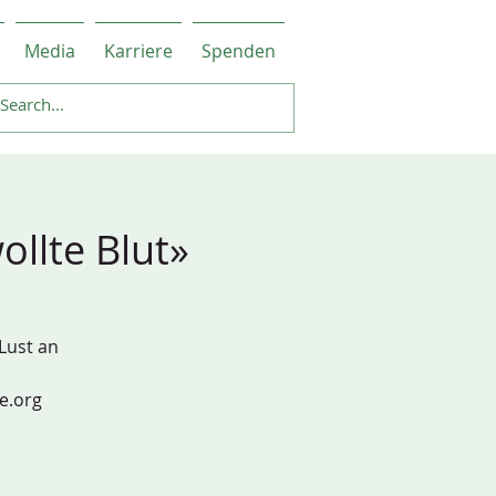
Media
Karriere
Spenden
ollte Blut»
Lust an
te.org