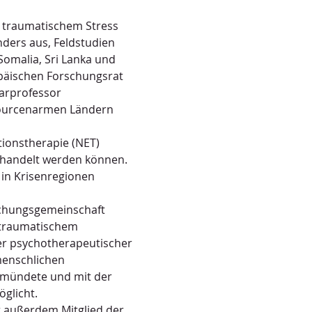
d traumatischem Stress 
ders aus, Feldstudien 
Somalia, Sri Lanka und 
äischen Forschungsrat 
arprofessor 
sourcenarmen Ländern 
ionstherapie (NET) 
ehandelt werden können. 
in Krisenregionen 
chungsgemeinschaft 
 traumatischem 
er psychotherapeutischer 
enschlichen 
 mündete und mit der 
glicht.
t außerdem Mitglied der 